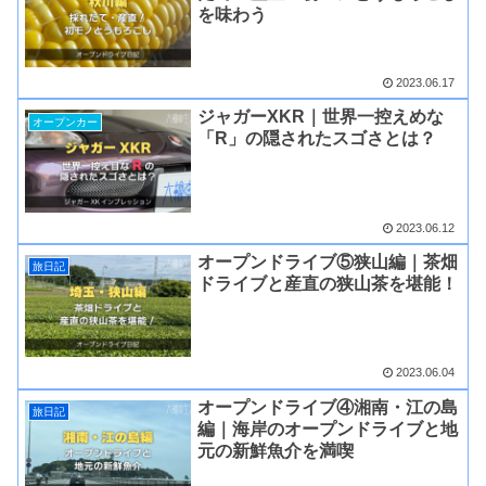
を味わう
2023.06.17
ジャガーXKR｜世界一控えめな
オープンカー
「R」の隠されたスゴさとは？
2023.06.12
オープンドライブ⑤狭山編｜茶畑
旅日記
ドライブと産直の狭山茶を堪能！
2023.06.04
オープンドライブ④湘南・江の島
旅日記
編｜海岸のオープンドライブと地
元の新鮮魚介を満喫