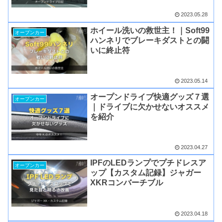
2023.05.28
ホイール洗いの救世主！｜Soft99
オープンカー
ハンネリでブレーキダストとの闘
いに終止符
2023.05.14
オープンドライブ快適グッズ７選
オープンカー
｜ドライブに欠かせないオススメ
を紹介
2023.04.27
IPFのLEDランプでプチドレスア
オープンカー
ップ【カスタム記録】ジャガー
XKRコンバーチブル
2023.04.18