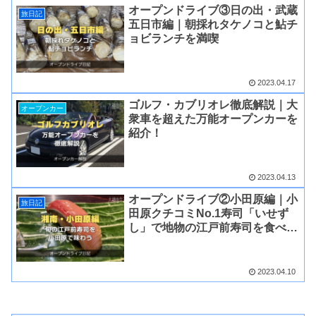
オープンドライブ③日の出・武蔵
旅日記
五日市編｜朝採れタケノコと鮎チ
ョビランチを満喫
2023.04.17
ゴルフ・カブリオレ徹底解説｜大
オープンカー
衆車を超えた万能オープンカーを
紹介！
2023.04.13
オープンドライブ②小田原編｜小
旅日記
田原クチコミNo.1寿司「いせず
し」で地物の江戸前寿司を食べて
きた！
2023.04.10