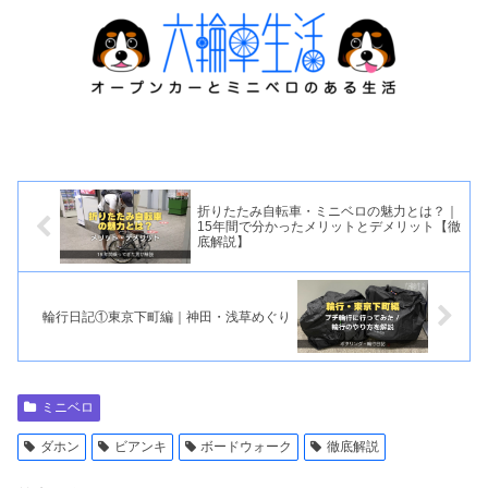
折りたたみ自転車・ミニベロの魅力とは？｜
15年間で分かったメリットとデメリット【徹
底解説】
輪行日記①東京下町編｜神田・浅草めぐり
ミニベロ
ダホン
ビアンキ
ボードウォーク
徹底解説