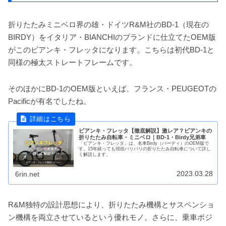
折りたたみミニベロ界の雄・ドイツR&M社のBD-1（現在の
BIRDY）をイタリア・BIANCHIのブランドに仕立てたOEM版
がこのビアンキ・フレッタになります。こちらは初代BD-1と
同様の極太ストレートフレームです。
そのほかにBD-1のOEM版といえば、フランス・PEUGEOTの
Pacificが有名でしたね。
ビアンキ・フレッタ【徹底解説】激レア？ビアンキの
折りたたみ自転車・ミニベロ｜BD-1・Birdy兄弟車
「ビアンキ・フレッタ」は、名車Birdy（バーディ）のOEM版で
す。15年経っても現役バリバリの折りたたみ自転車について詳し
く解説します。
2023.03.28
6rin.net
R&M独特の設計思想により、折りたたみ機構とサスペンショ
ン機構を両立させているという優れモノ。さらに、乗車ポジ