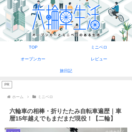
TOP
ミニベロ
オープンカー
レビュー
旅日記
PR
ホーム
ミニベロ
六輪車の相棒・折りたたみ自転車遍歴｜車
暦15年越えでもまだまだ現役！【二輪】