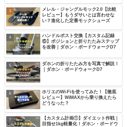
メレル・ジャングルモック2.0【比較
レビュー】もうダサいとは言わせな
い？進化した定番モックシューズ
ハンドルポスト交換【カスタム記録
⑥】ポジションと折りたたみステップ
を改善｜ダホン・ボードウォークD7
ダホンの折りたたみ方を写真で解説！
｜ダホン・ボードウォークD7
ホリエのWi-Fiを使ってみた！【徹底
レビュー】WiMAXから乗り換えたら
どうなった？
【カスタム計画①】ダイエット作戦｜
目指せ1kg軽量化！ダホン・ボードウ