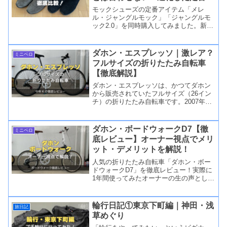
ックシューズ
モックシューズの定番アイテム「メレ
ル・ジャングルモック」「ジャングルモ
ック2.0」を同時購入してみました。新旧
モデルの履き心地、デザイン、使い勝手
の違いなどを比較レビューします！
ダホン・エスプレッソ｜激レア？
ミニベロ
フルサイズの折りたたみ自転車
【徹底解説】
ダホン・エスプレッソは、かつてダホン
から販売されていたフルサイズ（26イン
チ）の折りたたみ自転車です。2007年に
購入以降、15年間も現役で活躍している
エスプレッソについて詳しく解説しま
す。
ダホン・ボードウォークD7【徹
ミニベロ
底レビュー】オーナー視点でメリ
ット・デメリットを解説！
人気の折りたたみ自転車「ダホン・ボー
ドウォークD7」を徹底レビュー！実際に
1年間使ってみたオーナーの生の声とし
て、良かった点・悪かった点についてレ
ビューします。
輪行日記①東京下町編｜神田・浅
旅日記
草めぐり