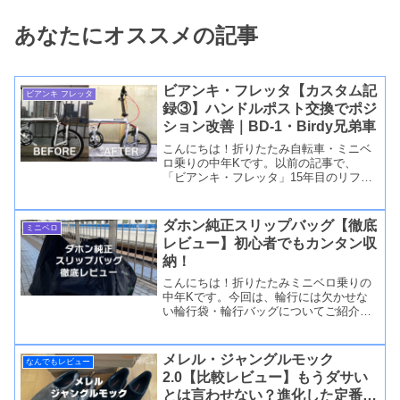
あなたにオススメの記事
ビアンキ・フレッタ【カスタム記
ビアンキ フレッタ
録③】ハンドルポスト交換でポジ
ション改善｜BD-1・Birdy兄弟車
こんにちは！折りたたみ自転車・ミニベ
ロ乗りの中年Kです。以前の記事で、
「ビアンキ・フレッタ」15年目のリフレ
ッシュ＆カス...
ダホン純正スリップバッグ【徹底
ミニベロ
レビュー】初心者でもカンタン収
納！
こんにちは！折りたたみミニベロ乗りの
中年Kです。今回は、輪行には欠かせな
い輪行袋・輪行バッグについてご紹介し
たいと思いま...
メレル・ジャングルモック
なんでもレビュー
2.0【比較レビュー】もうダサい
とは言わせない？進化した定番モ